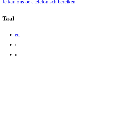
Je kan ons ook telefonisch bereiken
Taal
en
/
nl